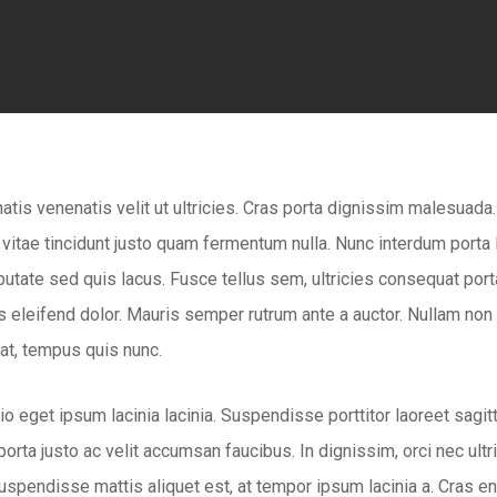
By
Consulting
tis venenatis velit ut ultricies. Cras porta dignissim malesuada. E
, vitae tincidunt justo quam fermentum nulla. Nunc interdum porta 
putate sed quis lacus. Fusce tellus sem, ultricies consequat porta 
 eleifend dolor. Mauris semper rutrum ante a auctor. Nullam non arc
at, tempus quis nunc.
o eget ipsum lacinia lacinia. Suspendisse porttitor laoreet sagitt
orta justo ac velit accumsan faucibus. In dignissim, orci nec ultri
spendisse mattis aliquet est, at tempor ipsum lacinia a. Cras eni