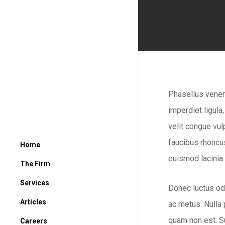
Phasellus venena
imperdiet ligula
velit congue vul
faucibus rhoncus
Home
euismod lacinia 
The Firm
Services
Donec luctus odi
Articles
ac metus. Nulla p
quam non est. Su
Careers