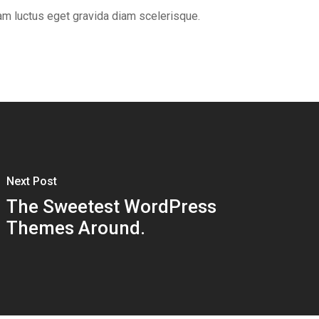
uam luctus eget gravida diam scelerisque.
Next Post
The Sweetest WordPress
Themes Around.