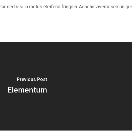
tur sed nisi in metus eleifend fringilla. Aenean viverra sem in q
Previous Post
Elementum